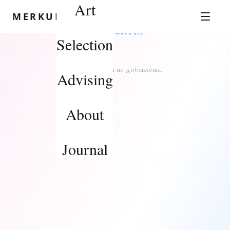
Art
Skip to content
MERKUROV
Проекты
Selection
Проекты пока не добавлены.
Advising
About
Journal